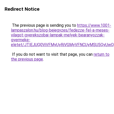
Redirect Notice
The previous page is sending you to
https://www.1001-
lampaszalon.hu/blog-bejegyzes/fedezze-fel-a-meses-
vilagot-gyerekszobai-lampak-melyek-bearanyozzak-
gyermeke-
eletet/JTlEJUQ0ViVFMyUyRiVGMyVFNCUyMSU5QyUw
If you do not want to visit that page, you can
return to
the previous page
.