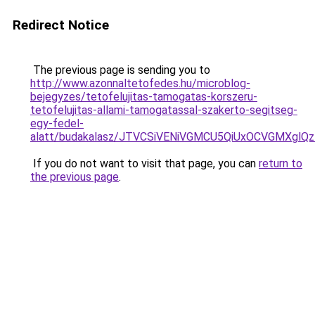
Redirect Notice
The previous page is sending you to
http://www.azonnaltetofedes.hu/microblog-
bejegyzes/tetofelujitas-tamogatas-korszeru-
tetofelujitas-allami-tamogatassal-szakerto-segitseg-
egy-fedel-
alatt/budakalasz/JTVCSiVENiVGMCU5QiUxOCVGMXg
If you do not want to visit that page, you can
return to
the previous page
.